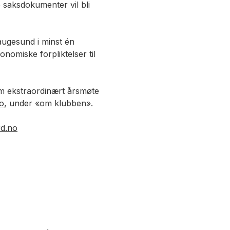
e saksdokumenter vil bli
ugesund i minst én
nomiske forpliktelser til
om ekstraordinært årsmøte
o
, under «om klubben».
rd.no