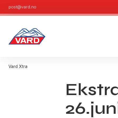
post@vard.no
Vard Xtra
Ekstr
26.ju