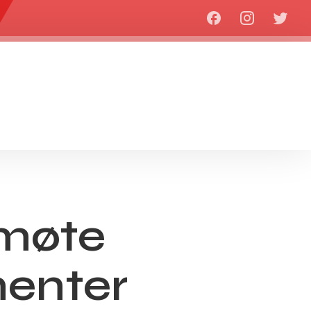
smøte
menter