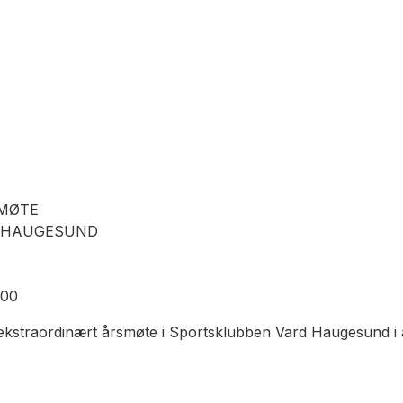
MØTE
 HAUGESUND
800
il ekstraordinært årsmøte i Sportsklubben Vard Haugesund 