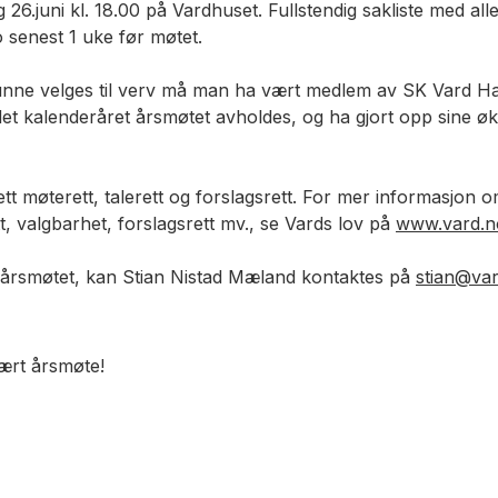
26.juni kl. 18.00 på Vardhuset. Fullstendig sakliste med all
no senest 1 uke før møtet.
unne velges til verv må man ha vært medlem av SK Vard Ha
 det kalenderåret årsmøtet avholdes, og ha gjort opp sine øko
t møterett, talerett og forslagsrett. For mer informasjon 
, valgbarhet, forslagsrett mv., se Vards lov på
www.vard.n
 årsmøtet, kan Stian Nistad Mæland kontaktes på
stian@va
ært årsmøte!