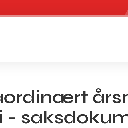
aordinært år
ni - saksdoku